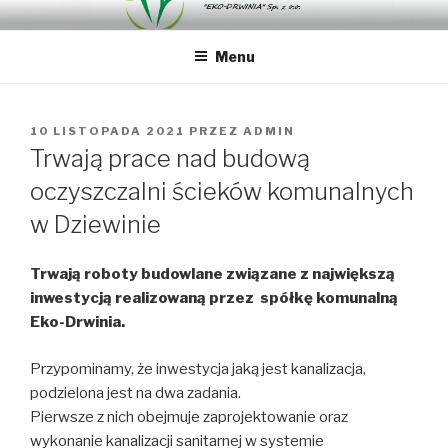
Przejdź
"EKO-DRWINIA" SP. Z O.O.
"EKO-DRWINIA" Sp. z o.o.
do
Menu
treści
OPUBLIKOWANE
10 LISTOPADA 2021
PRZEZ
ADMIN
W
Trwają prace nad budową
oczyszczalni ścieków komunalnych
w Dziewinie
Trwają roboty budowlane związane z największą
inwestycją realizowaną przez spółkę komunalną
Eko-Drwinia.
Przypominamy, że inwestycja jaką jest kanalizacja,
podzielona jest na dwa zadania.
Pierwsze z nich obejmuje zaprojektowanie oraz
wykonanie kanalizacji sanitarnej w systemie