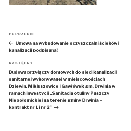
Nawigacja
Poprzedni
POPRZEDNI
wpisu
wpis
Umowa na wybudowanie oczyszczalni ścieków i
kanalizacji podpisana!
Następny
NASTĘPNY
wpis
Budowa przyłączy domowych do sieci kanalizacji
sanitarnej wykonywanej w miejscowościach
Dziewin, Mikluszowice i Gawłówek gm. Drwinia w
ramach inwestycji „Sanitacja otuliny Puszczy
Niepołomickiej na terenie gminy Drwinia –
kontrakt nr 1 i nr 2”