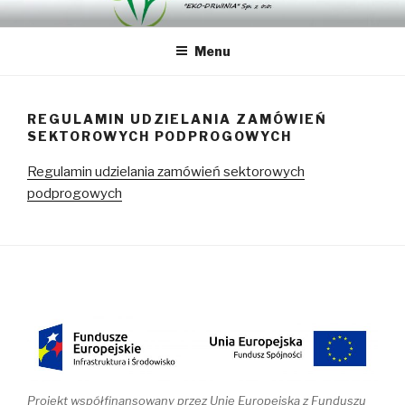
Przejdź
"EKO-DRWINIA" SP. Z O.O.
"EKO-DRWINIA" Sp. z o.o.
do
Menu
treści
REGULAMIN UDZIELANIA ZAMÓWIEŃ
SEKTOROWYCH PODPROGOWYCH
Regulamin udzielania zamówień sektorowych
podprogowych
Projekt współfinansowany przez Unię Europejską z Funduszu