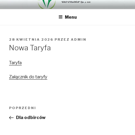
Przejdź
"EKO-DRWINIA" SP. Z O.O.
"EKO-DRWINIA" Sp. z o.o.
do
Menu
treści
OPUBLIKOWANE
28 KWIETNIA 2026
PRZEZ
ADMIN
W
Nowa Taryfa
Taryfa
Załącznik do taryfy
Nawigacja
Poprzedni
POPRZEDNI
wpisu
wpis
Dla odbirców