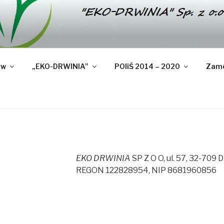
IA" SP. Z O.O.
ów
„EKO-DRWINIA”
POIiŚ 2014 – 2020
Zamó
EKO DRWINIA
SP Z O O, ul. 57, 32-709
REGON 122828954, NIP 8681960856