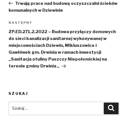
wpis
Trwają prace nad budową oczyszczalni ścieków
komunalnych w Dziewinie
Następny
NASTĘPNY
wpis
ZP.ED.271.2.2022 – Budowa przyłączy domowych
do sieci kanalizacji sanitarnej wykonywanej w
miejscowościach Dziewin, Mikluszowice i
Gawłówek gm. Drwinia w ramach inwestycji
„Sanitacja otuliny Puszczy Niepołomickiej na
terenie gminy Drwinia „
SZUKAJ
Szukaj:
Szuka