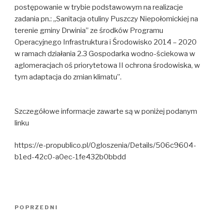
postępowanie w trybie podstawowym na realizacje
zadania pn.: „Sanitacja otuliny Puszczy Niepołomickiej na
terenie gminy Drwinia” ze środków Programu
Operacyjnego Infrastruktura i Środowisko 2014 – 2020
w ramach działania 2.3 Gospodarka wodno-ściekowa w
aglomeracjach oś priorytetowa II ochrona środowiska, w
tym adaptacja do zmian klimatu”.
Szczegółowe informacje zawarte są w poniżej podanym
linku
https://e-propublico.pl/Ogloszenia/Details/506c9604-
b1ed-42c0-a0ec-1fe432b0bbdd
Nawigacja
Poprzedni
POPRZEDNI
wpisu