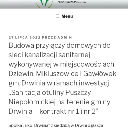
Przejdź
"EKO-DRWINIA" SP. Z O.O.
"EKO-DRWINIA" Sp. z o.o.
do
Menu
treści
OPUBLIKOWANE
27 LIPCA 2022
PRZEZ
ADMIN
W
Budowa przyłączy domowych do
sieci kanalizacji sanitarnej
wykonywanej w miejscowościach
Dziewin, Mikluszowice i Gawłówek
gm. Drwinia w ramach inwestycji
„Sanitacja otuliny Puszczy
Niepołomickiej na terenie gminy
Drwinia – kontrakt nr 1 i nr 2”
Spółka „Eko-Drwinia” z siedzibą w Drwini ogłasza